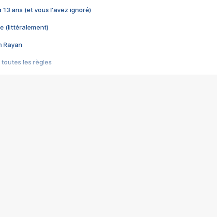
 a 13 ans (et vous l'avez ignoré)
e (littéralement)
im Rayan
 toutes les règles
s les jeux vidéo
us choquant de Rockstar ? - Le scandale BULLY
e plus moche de Steam
du RÊVE tourne au CAUCHEMAR
pendant 8 heures
it… à tort
umiliés par un jeu vidéo
ire - Final Fantasy 8